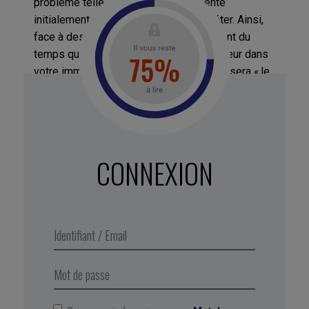
problème telle qu’il vous a été présenté
initialement, sans essayer de l’interpréter. Ainsi,
face à des collaborateurs qui se plaignent du
temps qu’ils perdent à attendre l’ascenseur dans
votre immeuble, la meilleure formulation sera « le
problème, c’est que les gens se plaignent de
l’attente de l’ascenseur » et pas « le problème,
c’est que notre ascenseur est trop lent ». En effet,
même si la seconde formulation vous paraît plus
factuelle, elle couvre en fait un champ très
CONNEXION
différent de la première. Face à un ascenseur lent,
vous chercherez une réponse technique, alors
que face à des gens impatients, vous chercherez
une réponse psychologique (pourquoi pas un
miroir à côté de l’ascenseur, histoire de détourner
l’attention des visiteurs vers un sujet qui les
captive vraiment ?)