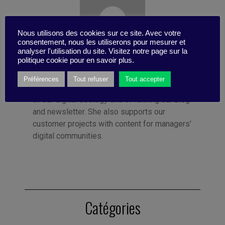
Nous utilisons des cookies sur ce site. Avec votre
consentement, nous les utiliserons pour mesurer et
analyser l'utilisation du site. Visitez notre page sur la
politique cookie pour en savoir plus.
Publié par Clémence Thiry
Préférences
Tout refuser
Tout accepter
Clémence is Digital Manager. She is in charge
of our digital strategy and of running our blog
and newsletter. She also supports our
customer projects with content for managers’
digital communities.
Catégories