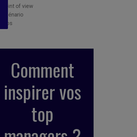
Point of view
Scénario
Tips
Comment
inspirer vos
top
managers ?