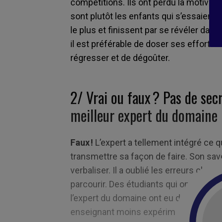
compétitions. Ils ont perdu la motivat
sont plutôt les enfants qui s’essaient
le plus et finissent par se révéler dan
il est préférable de doser ses efforts e
régresser et de dégoûter.
2/
Vrai ou faux ? Pas de sec
meilleur expert du domaine
Faux !
L’expert a tellement intégré ce qui f
transmettre sa façon de faire. Son savoi
verbaliser. Il a oublié les erreurs class
parcourir. Des étudiants qui ont comm
l’expert du domaine ont eu de moins bo
enseignant moins expérimenté.