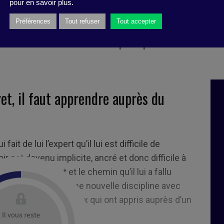
ion à force de cumuler des heures de pratique. Ce
pour en savoir plus.
 à plusieurs sports ou instruments qui persévèrent
Préférences
Tout refuser
Tout accepter
s une de leurs disciplines. D’une manière générale,
t d’éviter le sur-entraînement qui risque de faire
ret, il faut apprendre auprès du
ait de lui l’expert qu’il lui est difficile de
r est devenu implicite, ancré et donc difficile à
iques du débutant et le chemin qu’il lui a fallu
encé à apprendre une nouvelle discipline avec
ns résultats que ceux qui ont appris auprès d’un