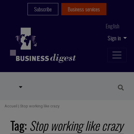
Subscribe
Business services
English
Sign in
Accueil
|
Stop working like crazy
Tag:
Stop working like crazy