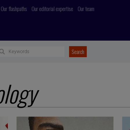
Our flashpaths
Our editorial expertise
Our team
ology