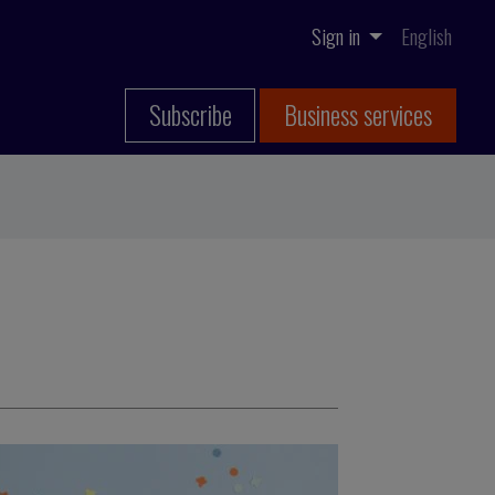
Sign in
English
Subscribe
Business services