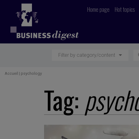
Home page
Hot topics
Filter by category/content
Accueil
|
psychology
Tag:
psych