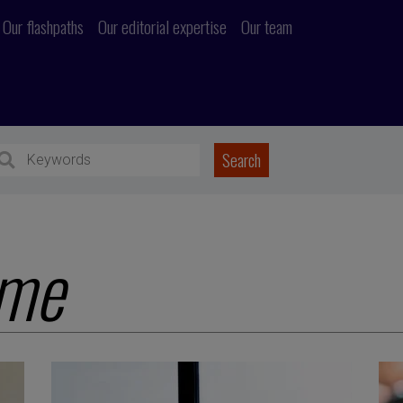
Our flashpaths
Our editorial expertise
Our team
ime