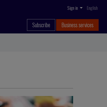
Sign in
English
Subscribe
Business services