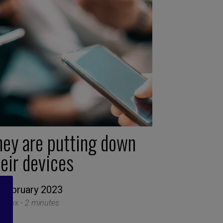
hey are putting down
eir devices
 February 2023
a Box -
2 minutes