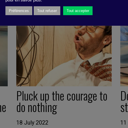
pour en savoir plus.
Préférences
Tout refuser
Tout accepter
Pluck up the courage to
Do
he
do nothing
s
18 July 2022
11