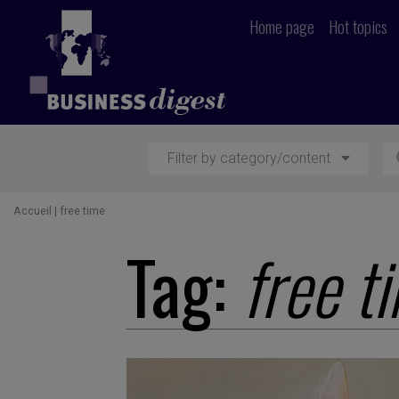
Home page
Hot topics
Filter by category/content
Accueil
|
free time
Tag:
free t