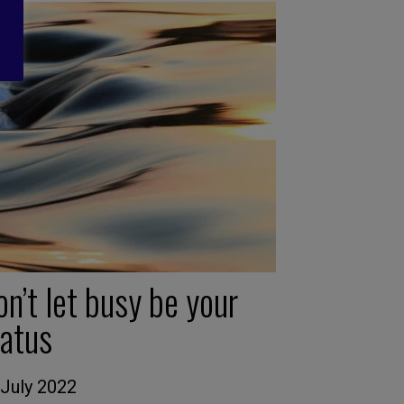
n’t let busy be your
tatus
 July 2022