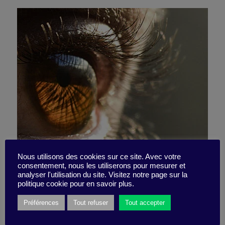
Nous utilisons des cookies sur ce site. Avec votre
consentement, nous les utiliserons pour mesurer et
Clear your mind
analyser l'utilisation du site. Visitez notre page sur la
politique cookie pour en savoir plus.
Préférences
Tout refuser
Tout accepter
17 April 2023
Podcast -
10 minutes