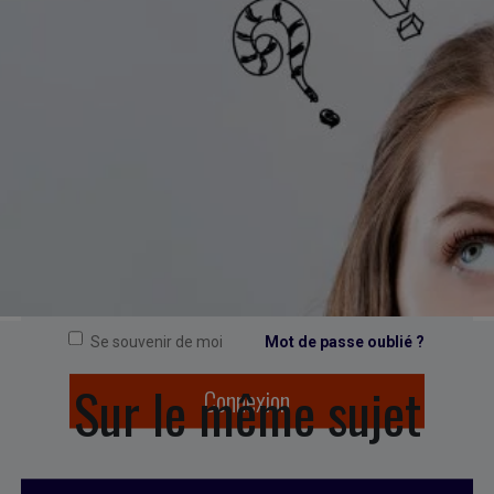
CONNEXION
Se souvenir de moi
Mot de passe oublié ?
Sur le même sujet
Connexion