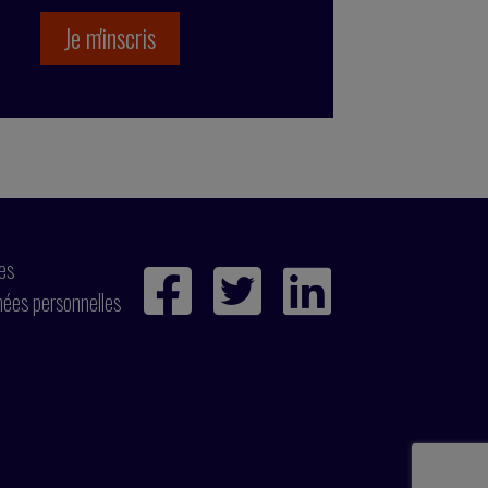
ies
nées personnelles