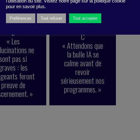
l'utilisation du site. Visitez notre page sur la politique cookie
pour en savoir plus.
Préférences
Tout refuser
Tout accepter
B
C
« Les
« Attendons que
lucinations ne
la bulle IA se
sont pas si
calme avant de
graves : les
revoir
igeants feront
sérieusement nos
preuve de
programmes. »
scernement. »