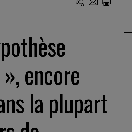
ypothèse
 », encore
ans la plupart
rs de