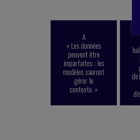
A
« Les données
hal
peuvent être
imparfaites : les
modèles sauront
dir
gérer le
contexte. »
di