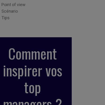
Point of view
Scénario
Tips
Comment
inspirer vos
top
managers ?