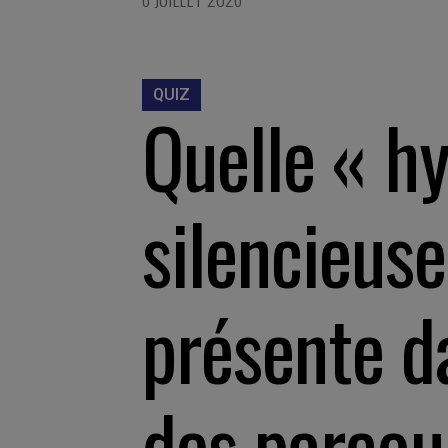
QUIZ
Quelle « h
silencieuse
présente d
des parcou