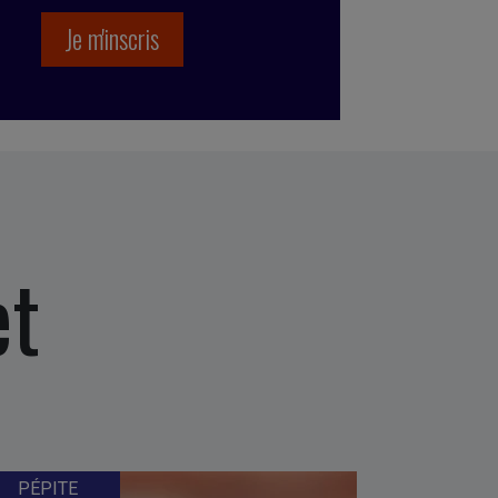
et
PÉPITE