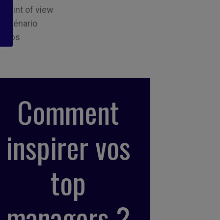
Point of view
Scénario
Tips
Comment
inspirer vos
top
managers ?