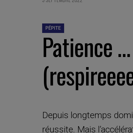
PÉPITE
Patience …
(respireeee
Depuis longtemps domine
réussite. Mais l’accélér