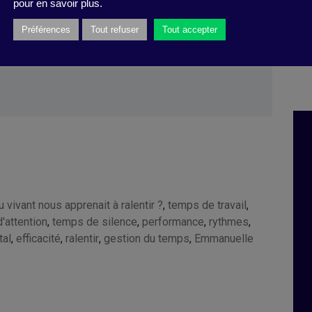
apprenait à ralentir? »
pour en savoir plus.
Préférences
Tout refuser
Tout accepter
rvard Business Review France
, 08 octobre
 vivant nous apprenait à ralentir ?
,
temps de travail
,
'attention
,
temps de silence
,
performance
,
rythmes
,
tal
,
efficacité
,
ralentir
,
gestion du temps
,
Emmanuelle