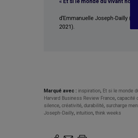
« Et si le monde du vivant nous 
d’Emmanuelle Joseph-Dailly (
Ha
2021).
Marqué avec :
inspiration
,
Et si le monde du
Harvard Business Review France
,
capacité d
silence
,
créativité
,
durabilité
,
surcharge men
Joseph-Dailly
,
intuition
,
think weeks