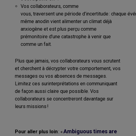
Vos collaborateurs, comme
vous,
traverse
nt
une
période
d’incertitude
:
chaque
évé
même anodin
vient alimenter un climat déjà
anxiogène et
est
plus
perçu comme
prémonitoire d’une catastrophe à venir que
comme un fait.
Plus que jamais, vos collaborateurs vous scrutent
et cherchent à décrypter votre comportement, vos
messages ou vos absences de message
s
.
Limitez ces surinterprétations en communiquant
de façon aussi claire que possible. Vos
collaborateurs se concentreront davantage sur
leurs missions !
Ambiguous
times are
Pour aller plus loin
:
«