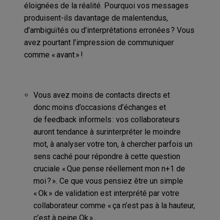
éloignées de la réalité.
Pourquoi vos messages
produisent-ils davantage de malentendus,
d’ambiguïtés ou d’interprétations erronées ? Vous
avez pourtant l’impression de communiquer
comme « avant » !
Vous avez m
oins de contacts directs et
donc
moins
d’occasions d
’échanges et
de
feedbac
k
informels
:
vos collaborateurs
auront tendance à surinterpréter le moindre
mot, à analyser
votre
ton
, à chercher parfois un
sens caché
pour répondre à
cette
question
cruciale «
Q
ue pense réellement mon n+1 de
moi ? »
. Ce que vous pensiez être un simple
« Ok » de validation est interprété par votre
collaborateur comme « ça n’est pas à la hauteur,
c’est à peine Ok »
.