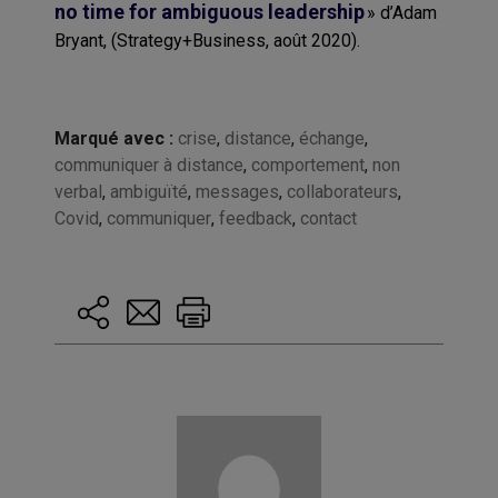
no time for
ambiguous
leadership
» d
’
Adam
Bryant,
(
S
trategy
+B
usiness
,
août 2020
)
.
Marqué avec :
crise
,
distance
,
échange
,
communiquer à distance
,
comportement
,
non
verbal
,
ambiguïté
,
messages
,
collaborateurs
,
Covid
,
communiquer
,
feedback
,
contact