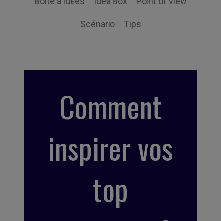
Boite à idées
Idea Box
Point of view
Scénario
Tips
Comment
inspirer vos
top