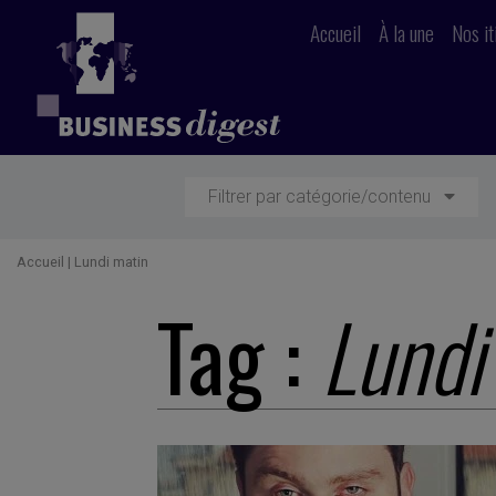
Accueil
À la une
Nos it
Filtrer par catégorie/contenu
Accueil
|
Lundi matin
Tag :
Lundi