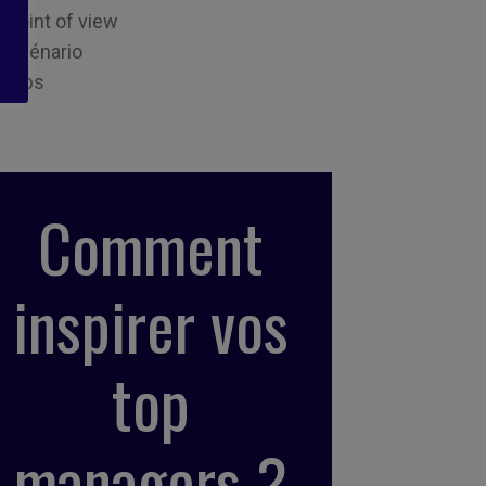
Point of view
Scénario
Tips
Comment
inspirer vos
top
managers ?