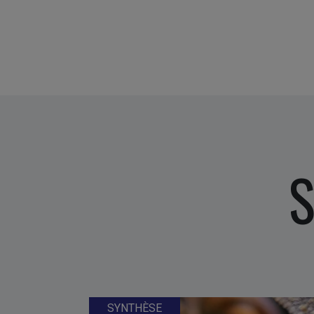
S
SYNTHÈSE