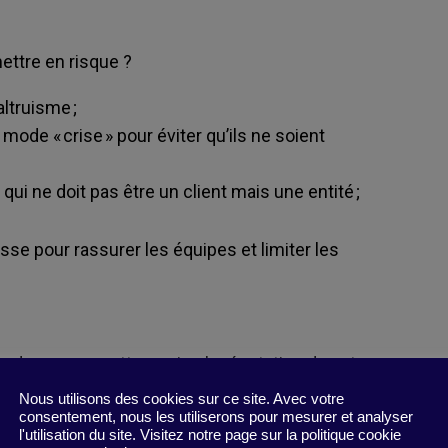
ttre en risque ?
altruisme ;
mode « crise » pour éviter qu’ils ne soient
, qui ne doit pas être un client mais une entité ;
aisse pour rassurer les équipes et
limiter
les
 de ne pas mettre en jeu la réputation de votre
Nous utilisons des cookies sur ce site. Avec votre
consentement, nous les utiliserons pour mesurer et analyser
l'utilisation du site. Visitez notre page sur la politique cookie