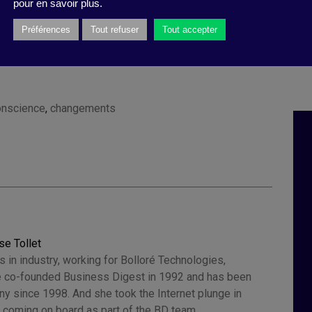
pour en savoir plus.
ance in a Crisis
”,
de
N.Craig
Smith
Préférences
Tout refuser
Tout accepter
ement
Review
, 29 septembre 2020).
onscience
,
changements
se Tollet
 in industry, working for Bolloré Technologies,
 co-founded Business Digest in 1992 and has been
y since 1998. And she took the Internet plunge in
 coming on board as part of the BD team.