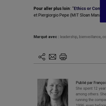
Pour aller plus loin
:
“
Ethics
or Compli
et
Piergiorgio
Pepe (
MIT
Sloan
Manag
Marqué avec :
leadership
,
bienveillance
,
c
Publié par Françoi
She spent 12 years
among others. She
running the compan
1996, even before