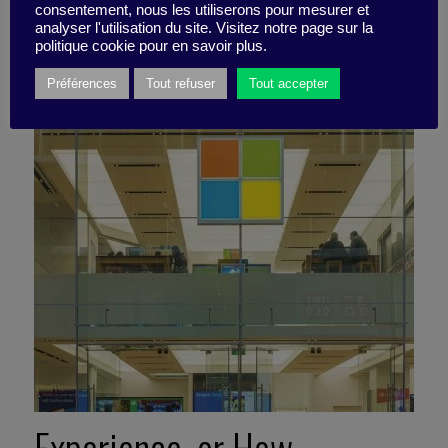
consentement, nous les utiliserons pour mesurer et
analyser l'utilisation du site. Visitez notre page sur la
27 April 2018
politique cookie pour en savoir plus.
Event -
5 minutes
Préférences
Tout refuser
Tout accepter