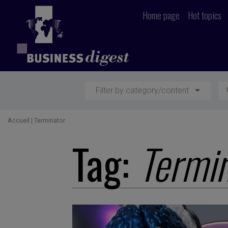
Home page
Hot topics
Filter by category/content
Accueil
|
Terminator
Tag:
Termi