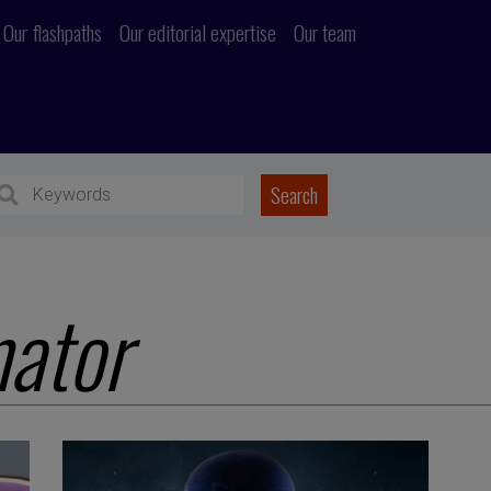
Our flashpaths
Our editorial expertise
Our team
nator