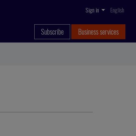
Sign in
English
Subscribe
Business services