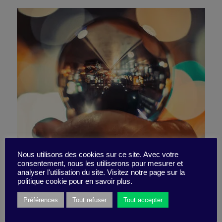
Nous utilisons des cookies sur ce site. Avec votre
consentement, nous les utiliserons pour mesurer et
My crystal ball is hazy!
analyser l'utilisation du site. Visitez notre page sur la
politique cookie pour en savoir plus.
Préférences
Tout refuser
Tout accepter
12 December 2022
Little Find -
2 minutes