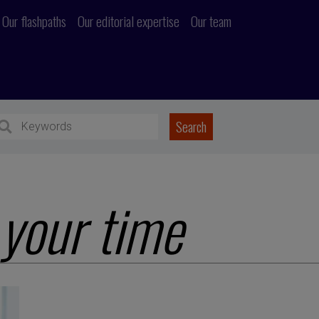
Our flashpaths
Our editorial expertise
Our team
your time