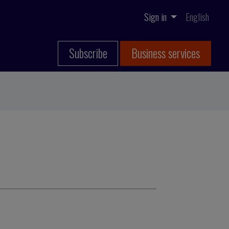
Sign in
English
Subscribe
Business services