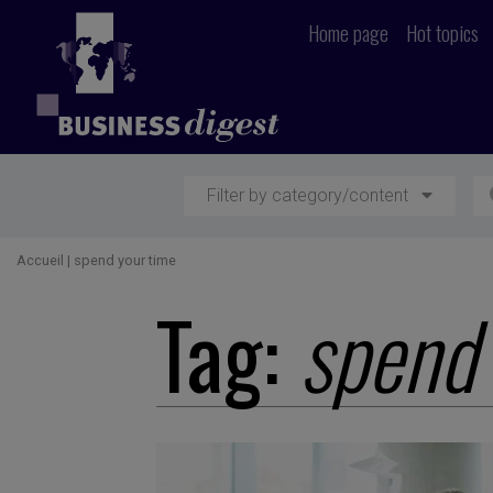
Home page
Hot topics
Filter by category/content
Accueil
|
spend your time
Tag:
spend 