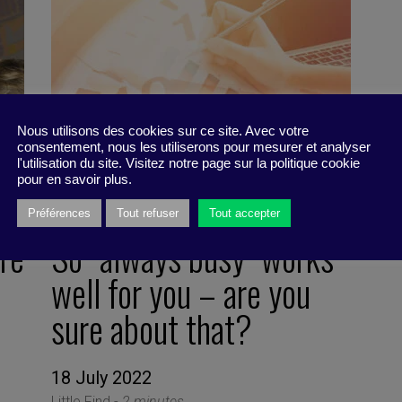
Nous utilisons des cookies sur ce site. Avec votre
consentement, nous les utiliserons pour mesurer et analyser
l'utilisation du site. Visitez notre page sur la politique cookie
pour en savoir plus.
Préférences
Tout refuser
Tout accepter
re
So “always busy” works
well for you – are you
sure about that?
18 July 2022
Little Find -
2 minutes