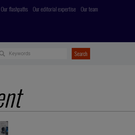
Our flashpaths
Our editorial expertise
Our team
ent