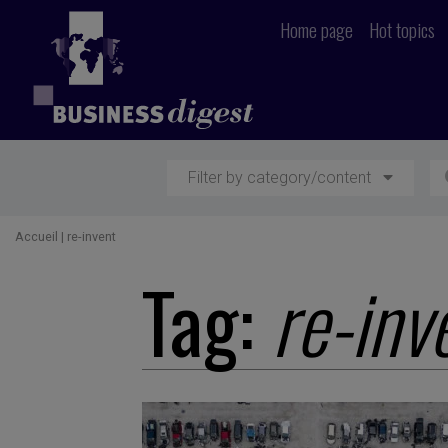
Home page
Hot topics
Filter by category/content
Accueil
|
re-invent
Tag:
re-inv