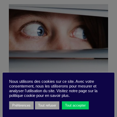
Nous utilisons des cookies sur ce site. Avec votre
consentement, nous les utiliserons pour mesurer et
#areweallparanoid?
analyser l'utilisation du site. Visitez notre page sur la
politique cookie pour en savoir plus.
Préférences
Tout refuser
Tout accepter
16 January 2019
Little Find -
5 minutes