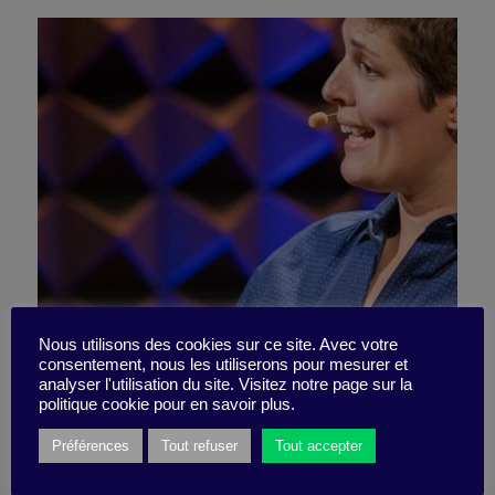
Nous utilisons des cookies sur ce site. Avec votre
consentement, nous les utiliserons pour mesurer et
The Business of Outrage
analyser l'utilisation du site. Visitez notre page sur la
politique cookie pour en savoir plus.
Préférences
Tout refuser
Tout accepter
13 January 2025
Little Find -
2 minutes