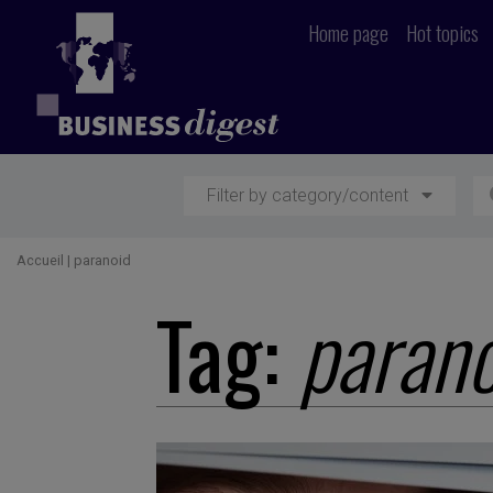
Home page
Hot topics
Filter by category/content
Accueil
|
paranoid
Tag:
parano