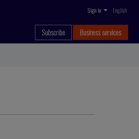
Sign in
English
Subscribe
Business services