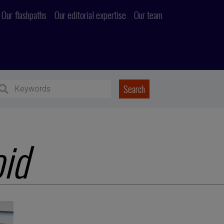
Our flashpaths
Our editorial expertise
Our team
id