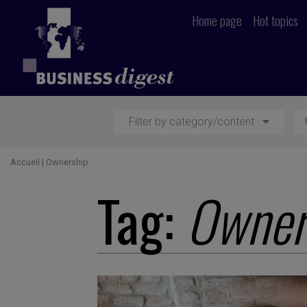
Home page
Hot topics
Filter by category/content
Accueil
|
Ownership
Tag:
Owner