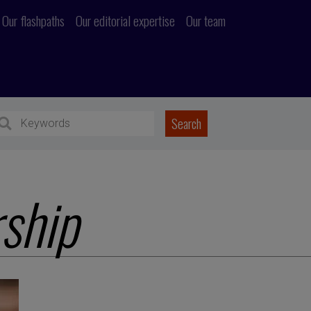
Our flashpaths
Our editorial expertise
Our team
ship