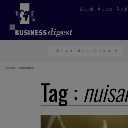
Accueil
À la une
Nos it
Filtrer par catégorie/contenu
Accueil
|
nuisance
Tag :
nuisa