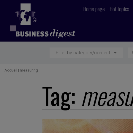
Home page
Hot topics
Filter by category/content
Accueil
|
measuring
Tag:
measu