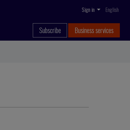
Sign in
English
Subscribe
Business services