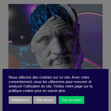
Nous utilisons des cookies sur ce site. Avec votre
consentement, nous les utiliserons pour mesurer et
6 books to counter Skynet
analyser l'utilisation du site. Visitez notre page sur la
politique cookie pour en savoir plus.
Préférences
Tout refuser
Tout accepter
17 June 2024
Book synthesis -
2 minutes