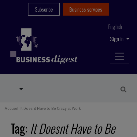
Subscribe
Business services
English
Sign in
Accueil
|
It Doesnt Have to Be Crazy at Work
Tag:
It Doesnt Have to Be