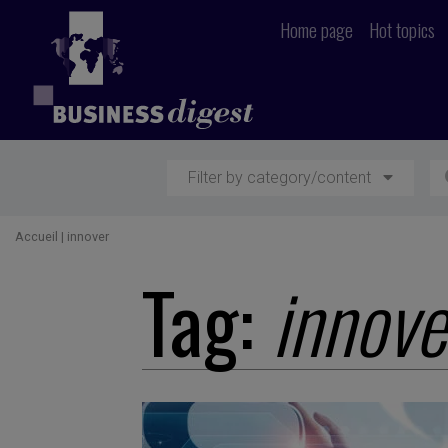
Home page
Hot topics
Filter by category/content
Accueil
|
innover
Tag:
innove