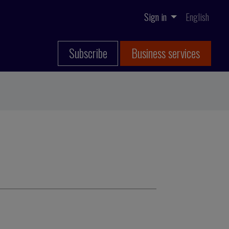
Sign in
English
Subscribe
Business services