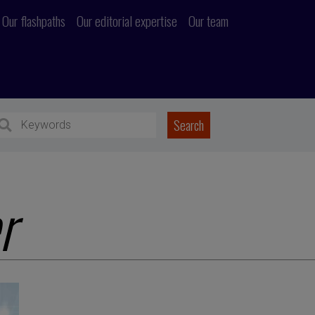
Our flashpaths
Our editorial expertise
Our team
r