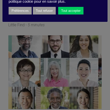
worth more than an MBA?
politique cookie pour en savoir plus.
Préférences
Tout refuser
Tout accepter
10 July 2019
Little Find -
5 minutes