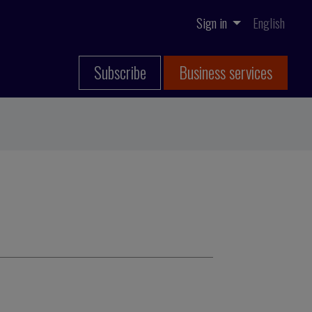
Sign in
English
Subscribe
Business services