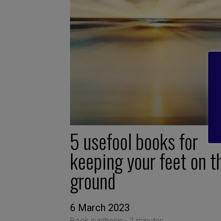
5 usefool books for
keeping your feet on t
ground
6 March 2023
Book synthesis -
2 minutes