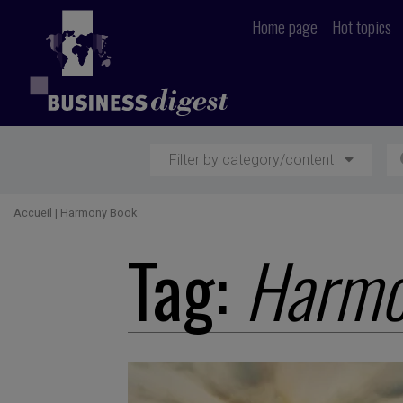
Home page
Hot topics
Filter by category/content
Accueil
|
Harmony Book
Tag:
Harmo