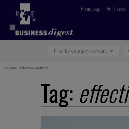
Home page
Hot topics
Filter by category/content
Accueil
|
effective method
Tag:
effect