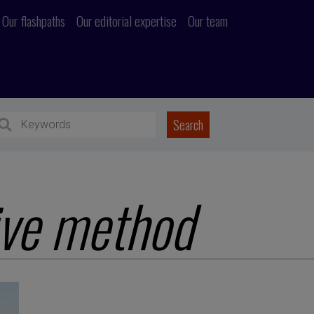
Our flashpaths
Our editorial expertise
Our team
ive method