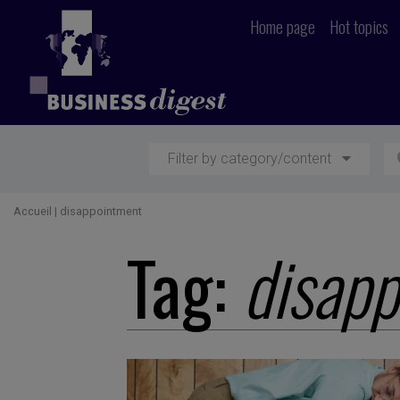
Home page
Hot topics
Filter by category/content
Accueil
|
disappointment
Tag:
disap