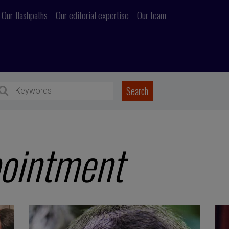
Our flashpaths
Our editorial expertise
Our team
pointment