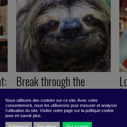
t:
Break through the
Lo
logjam
lo
Nous utilisons des cookies sur ce site. Avec votre
consentement, nous les utiliserons pour mesurer et analyser
22 November 2021
22
l'utilisation du site. Visitez notre page sur la politique cookie
Little Find -
2 minutes
Litt
pour en savoir plus.
Préférences
Tout refuser
Tout accepter