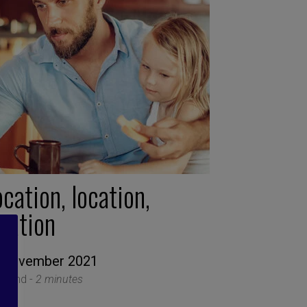
cation, location,
cation
 November 2021
le Find -
2 minutes