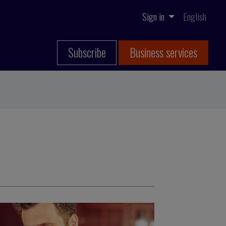
Sign in
English
Subscribe
Business services