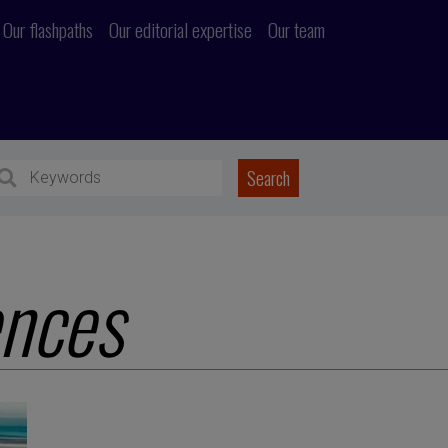
Our flashpaths
Our editorial expertise
Our team
ences