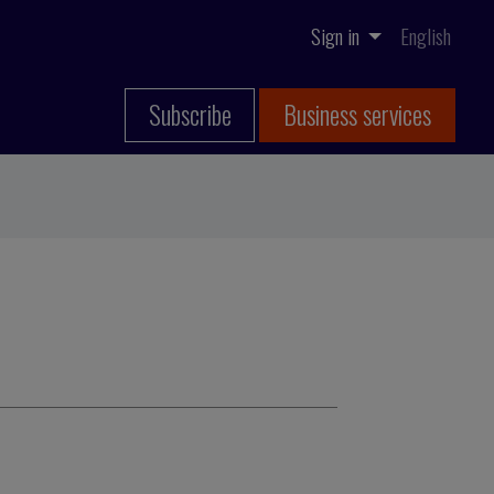
Sign in
English
Subscribe
Business services