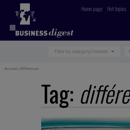
Home page
Hot topics
Filter by category/content
Accueil
|
différences
Tag:
différ