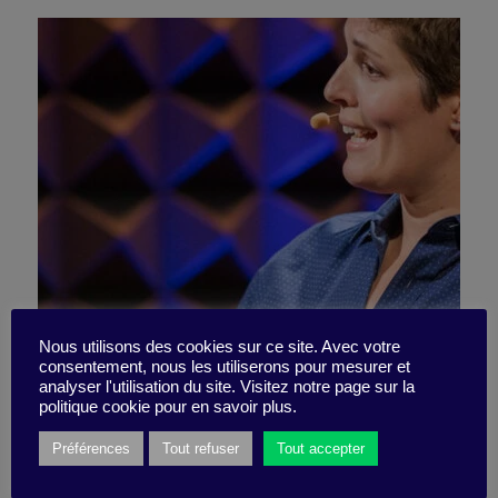
Nous utilisons des cookies sur ce site. Avec votre
consentement, nous les utiliserons pour mesurer et
The Business of Outrage
analyser l'utilisation du site. Visitez notre page sur la
politique cookie pour en savoir plus.
Préférences
Tout refuser
Tout accepter
13 January 2025
Little Find -
2 minutes