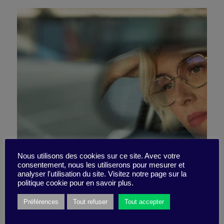
Nous utilisons des cookies sur ce site. Avec votre
consentement, nous les utiliserons pour mesurer et
There’s a bug in the system
analyser l'utilisation du site. Visitez notre page sur la
politique cookie pour en savoir plus.
Préférences
Tout refuser
Tout accepter
18 March 2024
Little Find -
2 minutes