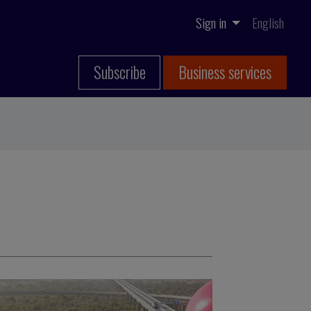
Sign in
English
Subscribe
Business services