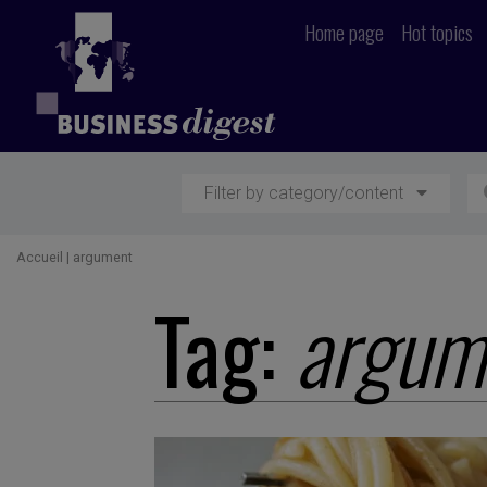
Home page
Hot topics
Filter by category/content
Accueil
|
argument
Tag:
argum