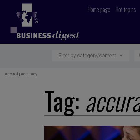
Home page
Hot topics
Filter by category/content
Accueil
|
accuracy
Tag:
accur