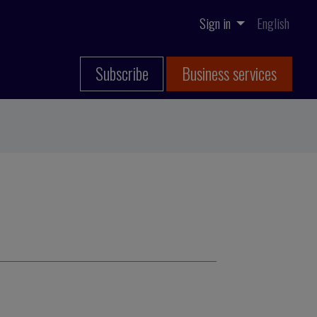
Sign in
English
Subscribe
Business services