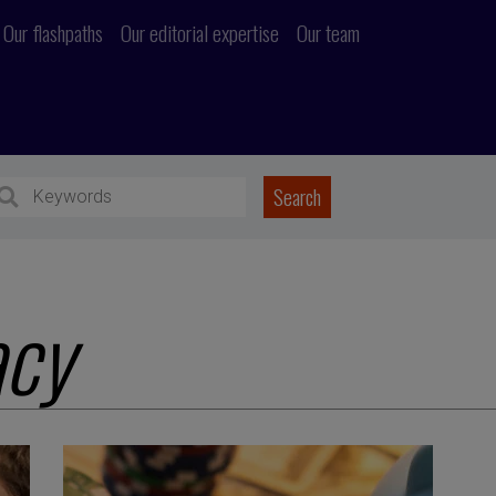
Our flashpaths
Our editorial expertise
Our team
acy