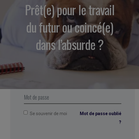
Prêt(e) pour le travail
du futur ou coincé(e)
dans l’absurde ?
CONNEXION
Se souvenir de moi
Mot de passe oublié
?
Connexion