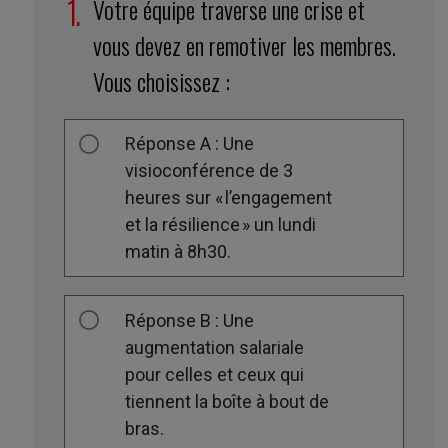
Votre équipe traverse une crise et
vous devez en remotiver les membres.
Vous choisissez :
ABONNEZ-VOUS
Réponse A : Une
visioconférence de 3
À LA PUBLICATION
heures sur « l’engagement
et la résilience » un lundi
matin à 8h30.
Réponse B : Une
augmentation salariale
pour celles et ceux qui
tiennent la boîte à bout de
bras.
Voir les formules d’abonnement