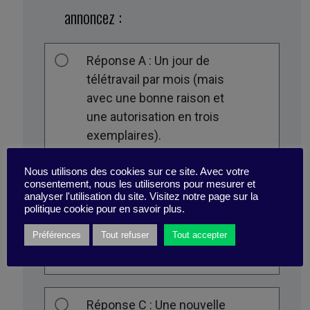
annoncez :
Réponse A : Un jour de
télétravail par mois (mais
avec une bonne raison et
une autorisation en trois
exemplaires).
Nous utilisons des cookies sur ce site. Avec votre
Réponse B : Une refonte
consentement, nous les utiliserons pour mesurer et
analyser l'utilisation du site. Visitez notre page sur la
totale des horaires et du
politique cookie pour en savoir plus.
mode de travail en fonction
Préférences
Tout refuser
Tout accepter
des besoins réels des
employés.
Réponse C : Une nouvelle