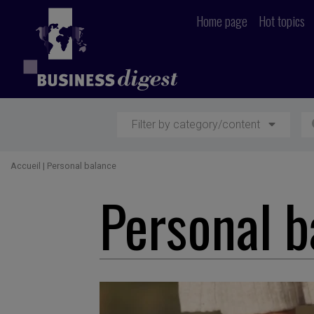
Home page
Hot topics
Filter by category/content
Accueil
|
Personal balance
Personal b