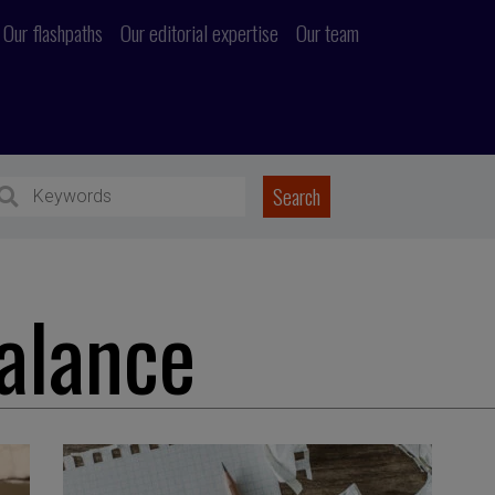
Our flashpaths
Our editorial expertise
Our team
alance