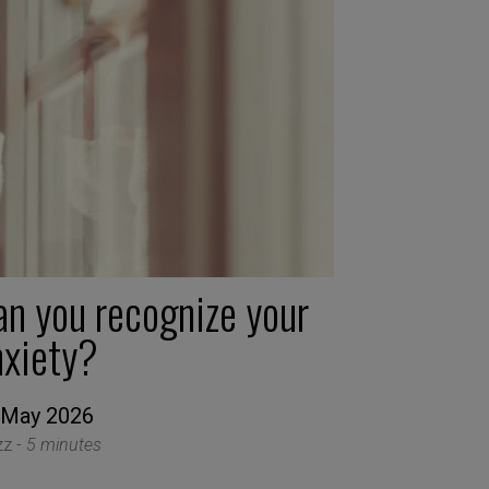
an you recognize your
nxiety?
 May 2026
zz -
5 minutes