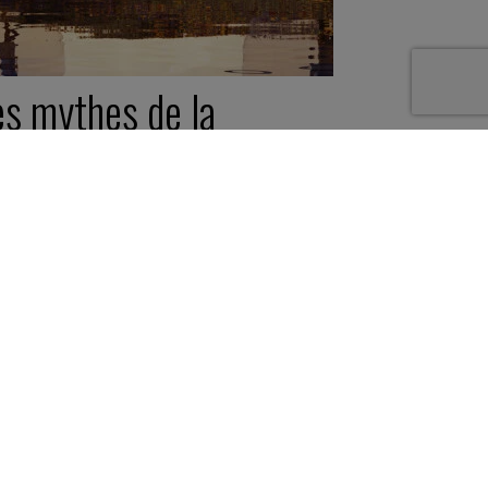
es mythes de la
versité (qui reste un
irage si…)
 octobre 2025
thèse -
8 minutes