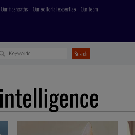
Our flashpaths
Our editorial expertise
Our team
intelligence