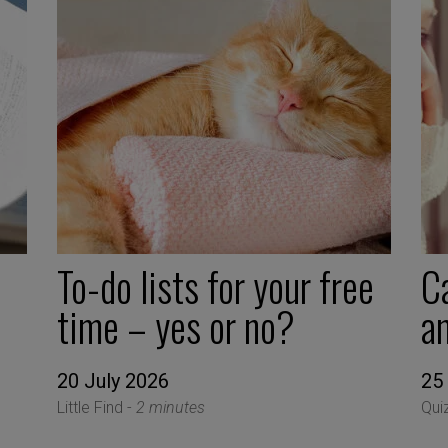
To-do lists for your free
C
time – yes or no?
a
20 July 2026
25
Little Find -
2 minutes
Qui