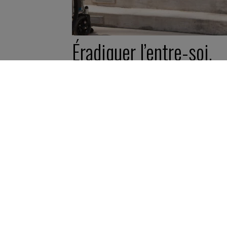
Éradiquer l’entre-soi,
cette usine à exclusio
invisible
27 octobre 2025
Fiche pratique -
5 minutes