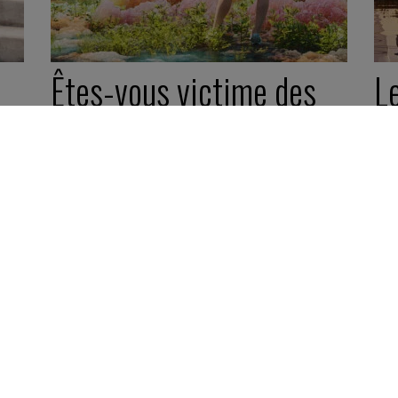
Êtes-vous victime des
L
n
illusions de diversité ?
di
m
20 octobre 2025
Quiz -
5 minutes
13
Syn