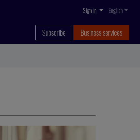
Sign in
English
Subscribe
Business services