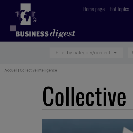
Home page
Hot topics
Filter by category/content
Accueil
|
Collective intelligence
Collective 