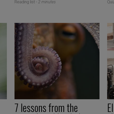
Reading list -
2 minutes
Qui
7 lessons from the
E