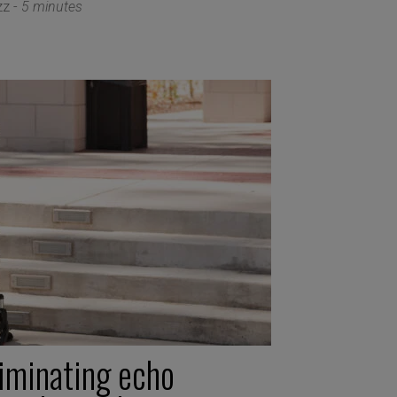
zz -
5 minutes
liminating echo