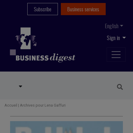
Subscribe
Business services
English
Sign in
Accueil
|
Archives pour Lena Gaffuri