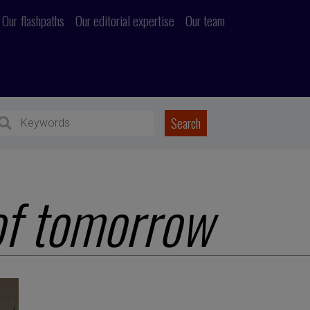
Our flashpaths
Our editorial expertise
Our team
of tomorrow