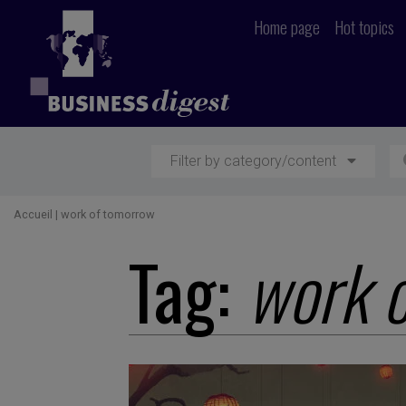
Home page
Hot topics
Filter by category/content
Accueil
|
work of tomorrow
Tag:
work 