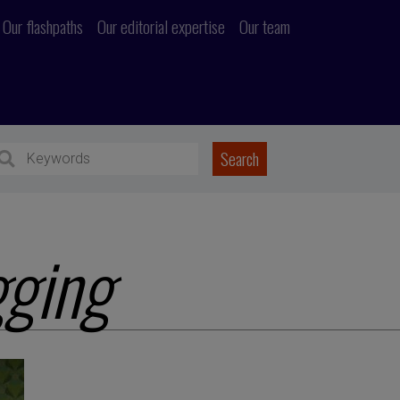
Our flashpaths
Our editorial expertise
Our team
gging