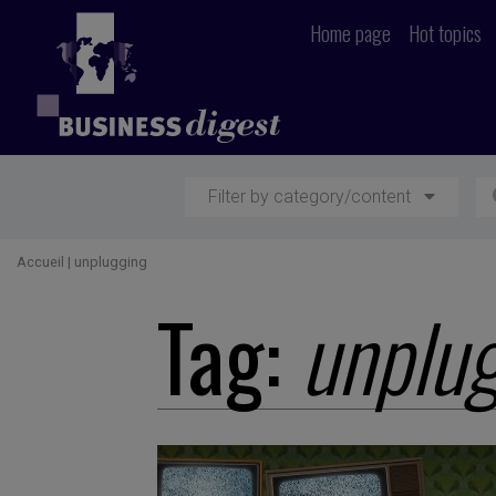
Home page
Hot topics
Filter by category/content
Accueil
|
unplugging
Tag:
unplu