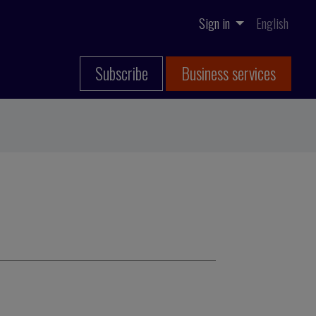
Sign in
English
Subscribe
Business services