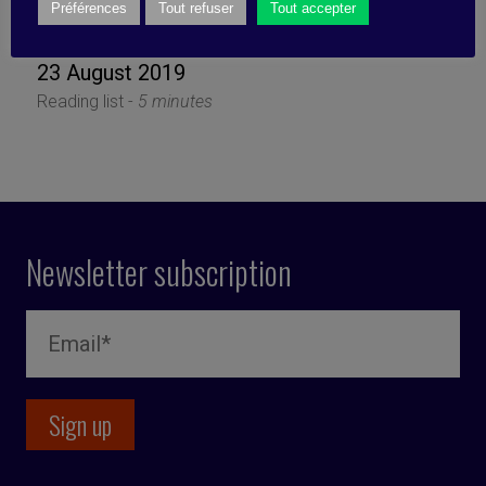
Focus on slow working
Préférences
Tout refuser
Tout accepter
23 August 2019
Reading list -
5 minutes
Newsletter subscription