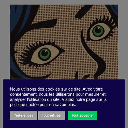
Nous utilisons des cookies sur ce site. Avec votre
consentement, nous les utiliserons pour mesurer et
Serious idiocy
analyser l'utilisation du site. Visitez notre page sur la
politique cookie pour en savoir plus.
Préférences
Tout refuser
Tout accepter
11 February 2019
Little Find -
5 minutes