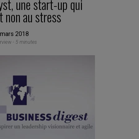
st, une start-up qui
t non au stress
 mars 2018
erview -
5 minutes