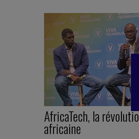
AfricaTech, la révoluti
africaine