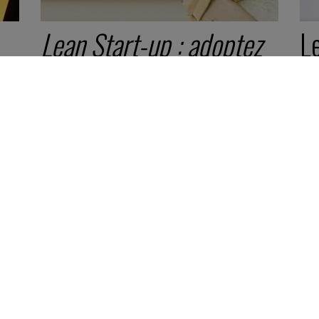
Lean Start-up : adoptez
L
l’innovation continue !
et
D
11 avril 2017
Synthèse -
5 minutes
10 
Vid
Qui sommes nous ?
Politique de cook
Recevez un dossier gratuit
Politiques de don
Contactez-nous
CGU CGV