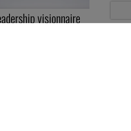
eadership visionnaire
 agile, l’atout Business
igest
février 2017
éo -
5 minutes
ies
nées personnelles