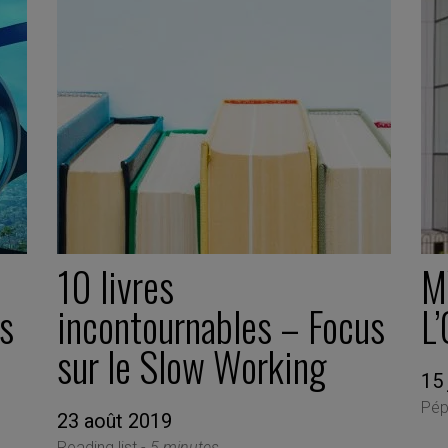
10 livres
M
es
incontournables – Focus
L’
sur le Slow Working
15 
Pép
23 août 2019
Reading list -
5 minutes