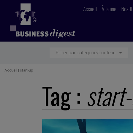
Accueil
À la une
Nos it
Filtrer par catégorie/contenu
Accueil
|
start-up
Tag :
start