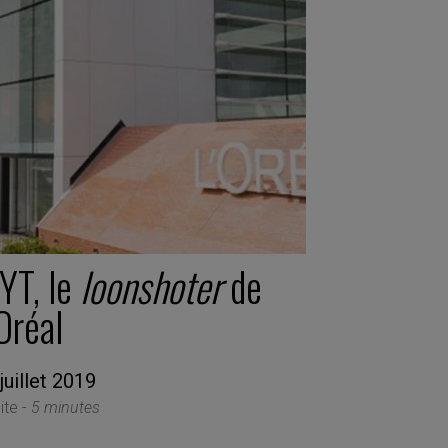
YT, le
loonshoter
de
Oréal
juillet 2019
ite -
5 minutes