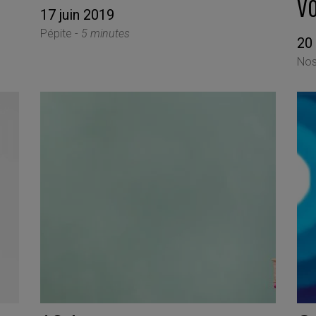
v
17 juin 2019
Pépite -
5 minutes
20
Nos