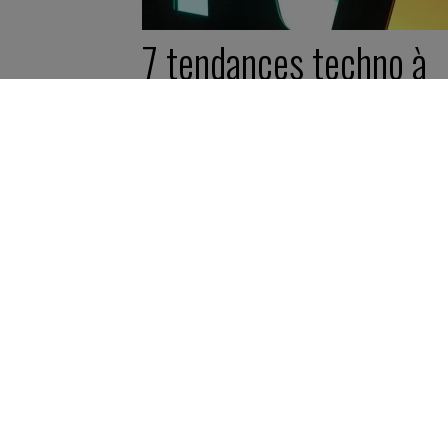
7 tendances techno à
retenir de VivaTech
2017
20 juin 2017
Nos actus -
5 minutes
Inscription newsletter