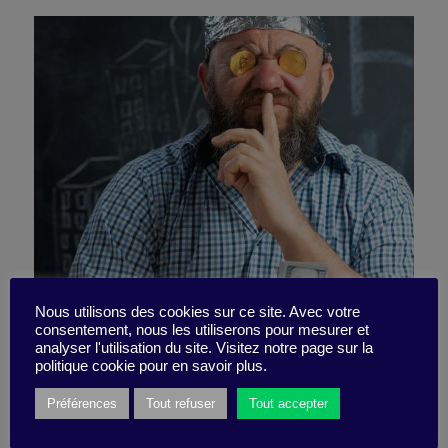
Nous utilisons des cookies sur ce site. Avec votre
consentement, nous les utiliserons pour mesurer et
Dare confront people!
analyser l'utilisation du site. Visitez notre page sur la
politique cookie pour en savoir plus.
Préférences
Tout refuser
Tout accepter
18 November 2024
Little Find -
2 minutes