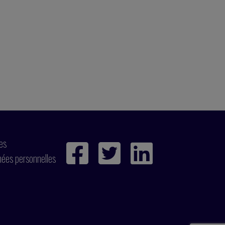
ies
nées personnelles