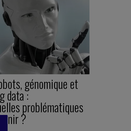
obots, génomique et
g data :
uelles problématiques
venir ?