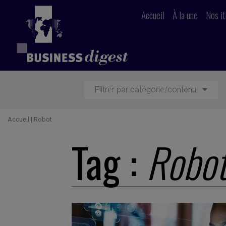
Accueil
À la une
Nos it
Filtrer par catégorie/contenu
Accueil
|
Robot
Tag :
Robo