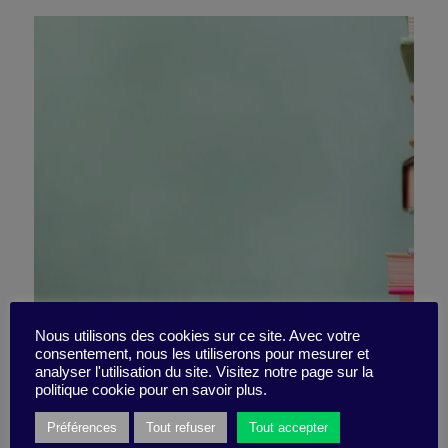
10 not-to-miss books
Nous utilisons des cookies sur ce site. Avec votre
consentement, nous les utiliserons pour mesurer et
analyser l'utilisation du site. Visitez notre page sur la
for the summer!
politique cookie pour en savoir plus.
Préférences
Tout refuser
Tout accepter