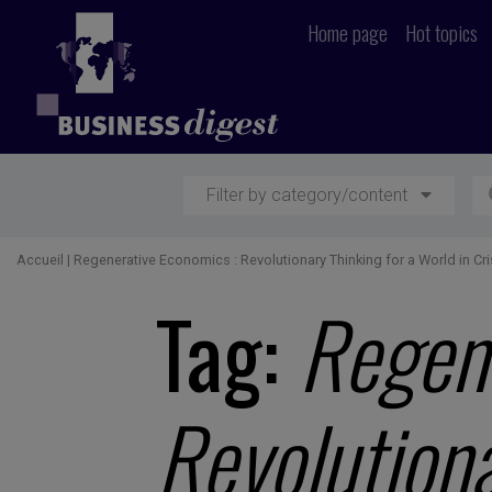
Home page
Hot topics
Filter by category/content
Accueil
|
Regenerative Economics : Revolutionary Thinking for a World in Cri
Tag:
Regene
Revolutiona