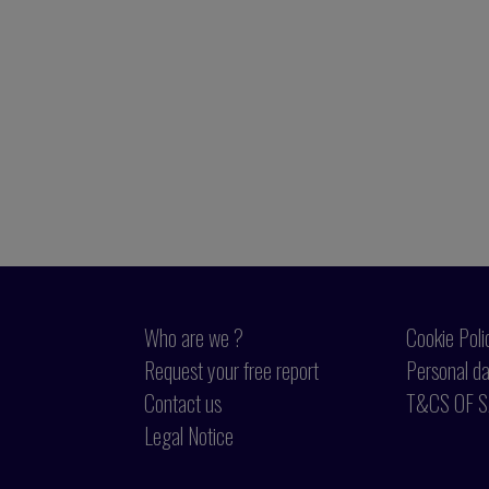
Who are we ?
Cookie Poli
Request your free report
Personal da
Contact us
T&CS OF S
Legal Notice