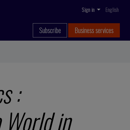
Sign in
English
Subscribe
Business services
s :
a World in