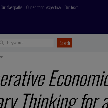
Our flashpaths
Our editorial expertise
Our team
sis
rative Economic
ry Thinking for 