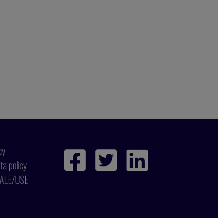
cy
ta policy
ALE/USE